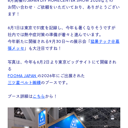
8月開催のJAPAN DIY HOMECENTER SHOW 2026などの
Company
お問い合わせ・ご依頼をいただいており、ありがとうござい
ます！
6月1日は東京で31度を記録し、今年も暑くなりそうですが
社内では熱中症対策の準備が着々と進んでいます。
今年新たに開催される9月30日〜の展示会「
猛暑テック＠幕
FAQ
張メッセ
」も大注目ですね！
写真は、今年も6月2日より東京ビッグサイトにて開催され
る
FOOMA JAPAN
の2026年にご出展された
Blog
三ツ星ベルト㈱様
のブースです。
ブース詳細は
こちら
から！
Recruit