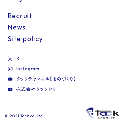
Recruit
News
Site policy
X
Instagram
タックチャンネル【ものづくり】
株式会社タック PR
IT・情報機器
インテリア・生活雑貨
美容・健康
ファッション
化学・素材
建築・建材・住宅
製造
工業
海洋・航空・交通・物流
環境・エネルギー
医療・介護・福祉
総務・経理・人事
食品
© 2021 Tack.co.,Ltd.
1小間
観光・ホテル・レストラン
カラフル
2小間
かわいい
3小間
シンプル
4小間
印刷・包装・容器・文具
ダイナミック
6小間
8-9小間
ナチュラル
10小間以上
玩具・アニメ・ゲーム・キャラクター
ポップ
個性的
店舗風
派手
商業施設
白
赤白
その他
青白
黒