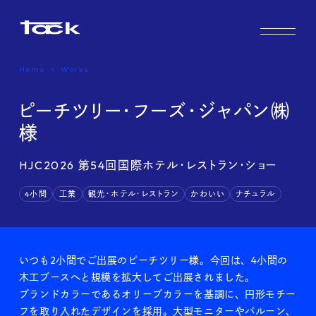
Works
Home
Works
Case study & Voice
ピーチツリー・フーズ・ジャパン㈱
様
Service
HJC2026 第54回国際ホテル・レストラン・ショー
4小間
工業
観光・ホテル・レストラン
かわいい
ナチュラル
Company
いつも2小間でご出展のピーチツリー様。今回は、4小間の
FAQ
木工ブースへと規模を拡大してご出展されました。
ブランドカラーであるオリーブカラーを基調に、円形モチー
フを取り入れたデザインを採用。大型モニターやバルーン、