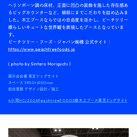
Blog
ヘリンボーン調の床材、正面に凹凸の装飾を施した存在感あ
るビッグカウンターなど、細部にまでこだわりを詰め込みま
した。木工ブースならではの自由度を活かし、ピーチツリー
様らしいキュートな世界観を表現したブースとなっていま
Recruit
す。
ピーチツリー・フーズ・ジャパン㈱様 公式サイト：
https://www.peachtreefoods.jp
Contact us
( photo by Sintaro Moriguchi )
News
Site policy
展示会会場 東京ビッグサイト
スペース 5900×6100mm
X
担当業務 デザイン設計／施工
Instagram
4小間
HCJ2026
PeachtreeFOODS様
木工ブース
東京ビッグサイト
タックチャンネル【ものづくり】
株式会社タック PR