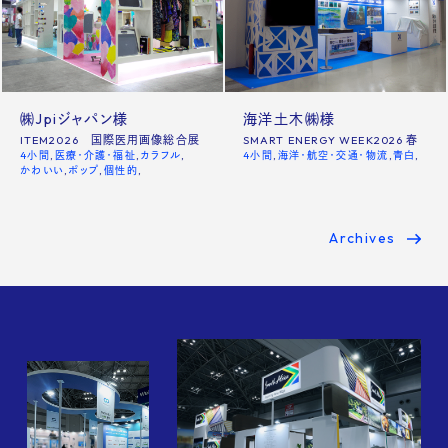
㈱Jpiジャパン様
海洋土木㈱様
ITEM2026 国際医用画像総合展
SMART ENERGY WEEK2026 春
4小間
医療・介護・福祉
カラフル
4小間
海洋・航空・交通・物流
青白
かわいい
ポップ
個性的
Archives