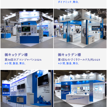
ダイナミック
青白
㈱キョウデン様
㈱キョウデン様
第38回ネプコンジャパン2024
第1回ものづくりワールド九州2023
6小間
製造
青白
4小間
製造
青白