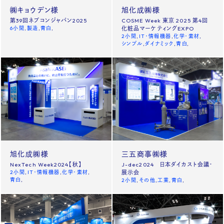
㈱キョウデン様
旭化成㈱様
第39回ネプコンジャパン2025
COSME Week 東京 2025 第4回
6小間
製造
青白
化粧品マーケティングEXPO
2小間
IT・情報機器
化学・素材
シンプル
ダイナミック
青白
旭化成㈱様
三五商事㈱様
NexTech Week2024【秋】
J-dec2024 日本ダイカスト会議・
2小間
IT・情報機器
化学・素材
展示会
青白
2小間
その他
工業
青白