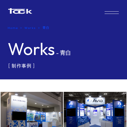
Works
Home
Works
青白
Case study & Voice
Works
- 青白
Service
［ 制作事例 ］
Company
FAQ
Blog