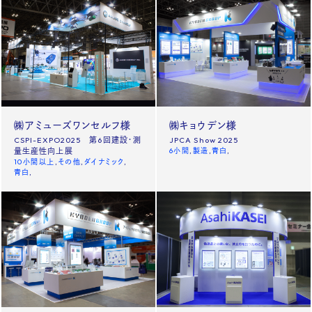
㈱アミューズワンセルフ様
㈱キョウデン様
CSPI-EXPO2025 第6回建設・測
JPCA Show 2025
量生産性向上展
6小間
製造
青白
10小間以上
その他
ダイナミック
青白