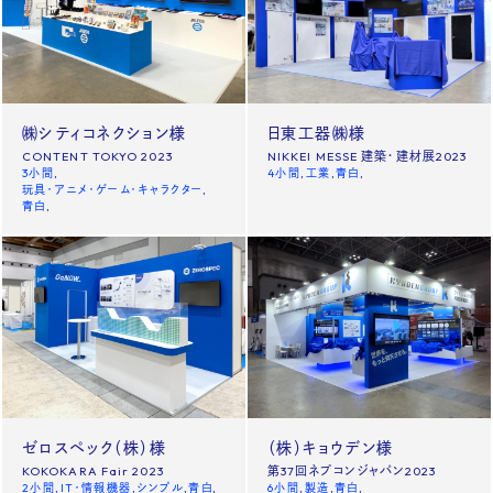
㈱シティコネクション様
日東工器㈱様
CONTENT TOKYO 2023
NIKKEI MESSE 建築・建材展2023
3小間
4小間
工業
青白
玩具・アニメ・ゲーム・キャラクター
青白
ゼロスペック（株）様
（株）キョウデン様
KOKOKARA Fair 2023
第37回ネプコンジャパン2023
2小間
IT・情報機器
シンプル
青白
6小間
製造
青白