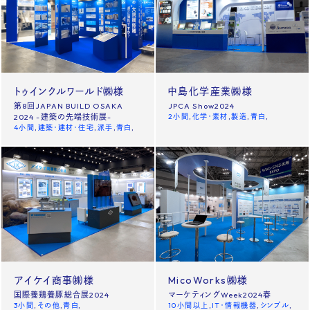
トゥインクルワールド㈱様
中島化学産業㈱様
第8回JAPAN BUILD OSAKA
JPCA Show2024
2024 -建築の先端技術展-
2小間
化学・素材
製造
青白
4小間
建築・建材・住宅
派手
青白
アイケイ商事㈱様
MicoWorks㈱様
国際養鶏養豚総合展2024
マーケティングWeek2024春
3小間
その他
青白
10小間以上
IT・情報機器
シンプル