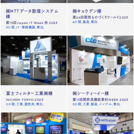
㈱NTTデータ数理システム
㈱キョウデン様
様
第26回関西ものづくりワールド2023
6小間
製造
青白
第15回Japan IT Week 秋 2023
3小間
IT・情報機器
青白
富士フィルター工業㈱様
㈱シーティーイー様
INCHEM TOKYO 2023
第11回関西高機能素材WEEK 2023
2小間
工業
個性的
青白
3小間
工業
製造
シンプル
青白