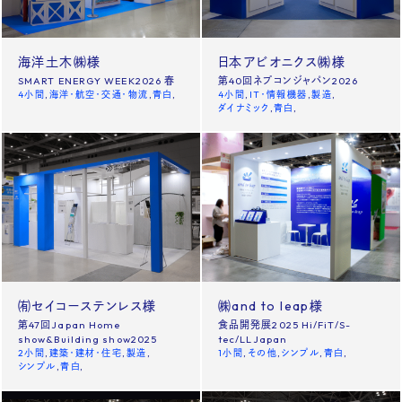
Recruit
海洋土木㈱様
日本アビオニクス㈱様
SMART ENERGY WEEK2026 春
第40回ネプコンジャパン2026
4小間
海洋・航空・交通・物流
青白
4小間
IT・情報機器
製造
ダイナミック
青白
Contact us
News
Site policy
X
Instagram
タックチャンネル【ものづくり】
㈲セイコーステンレス様
㈱and to leap様
第47回Japan Home
食品開発展2025 Hi/FiT/S-
株式会社タック PR
show&Building show2025
tec/LLJapan
2小間
建築・建材・住宅
製造
1小間
その他
シンプル
青白
シンプル
青白