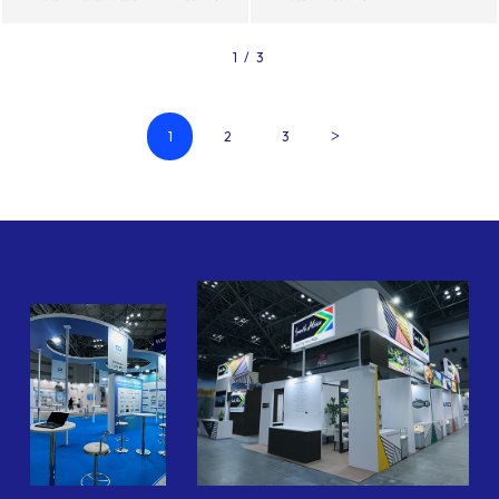
1 / 3
1
2
3
＞