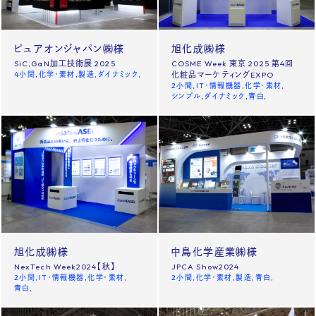
Contact us
ピュアオンジャパン㈱様
旭化成㈱様
SiC,GaN加工技術展 2025
COSME Week 東京 2025 第4回
News
Site policy
4小間
化学・素材
製造
ダイナミック
化粧品マーケティングEXPO
2小間
IT・情報機器
化学・素材
シンプル
ダイナミック
青白
X
Instagram
タックチャンネル【ものづくり】
株式会社タック PR
旭化成㈱様
中島化学産業㈱様
NexTech Week2024【秋】
JPCA Show2024
2小間
IT・情報機器
化学・素材
2小間
化学・素材
製造
青白
青白