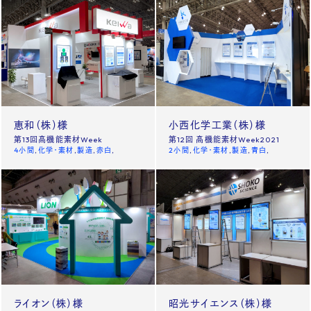
恵和（株）様
小西化学工業（株）様
第13回高機能素材Week
第12回 高機能素材Week2021
4小間
化学・素材
製造
赤白
2小間
化学・素材
製造
青白
ライオン（株）様
昭光サイエンス（株）様