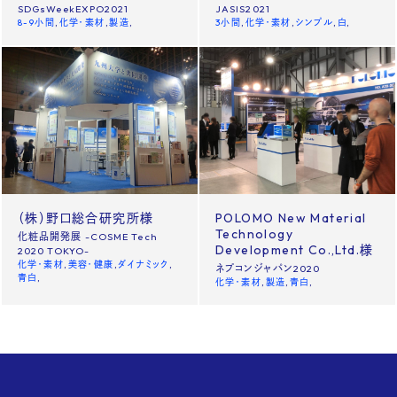
SDGsWeekEXPO2021
JASIS2021
8-9小間
化学・素材
製造
3小間
化学・素材
シンプル
白
（株）野口総合研究所様
POLOMO New Material
Technology
化粧品開発展 -COSME Tech
Development Co.,Ltd.様
2020 TOKYO-
化学・素材
美容・健康
ダイナミック
ネプコンジャパン2020
青白
化学・素材
製造
青白