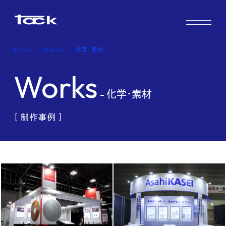
Works
Home
Works
化学・素材
Case study & Voice
Works
Service
- 化学・素材
［ 制作事例 ］
Company
FAQ
Blog
Recruit