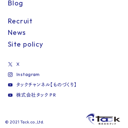
Blog
Recruit
News
Site policy
X
Instagram
タックチャンネル【ものづくり】
株式会社タック PR
IT・情報機器
インテリア・生活雑貨
美容・健康
ファッション
化学・素材
建築・建材・住宅
製造
工業
海洋・航空・交通・物流
環境・エネルギー
医療・介護・福祉
総務・経理・人事
食品
© 2021 Tack.co.,Ltd.
1小間
観光・ホテル・レストラン
カラフル
2小間
かわいい
3小間
シンプル
4小間
印刷・包装・容器・文具
ダイナミック
6小間
8-9小間
ナチュラル
10小間以上
玩具・アニメ・ゲーム・キャラクター
ポップ
個性的
店舗風
派手
商業施設
白
赤白
その他
青白
黒