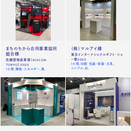
まちのちから合同事業協同
（株）マルアイ様
組合様
東京インターナショナルギフト・ショ
ー春2020
危機管理産業展（RISCON
1小間
印刷・包装・容器・文具
TOKYO）2020
シンプル
白
1小間
環境・エネルギー
黒