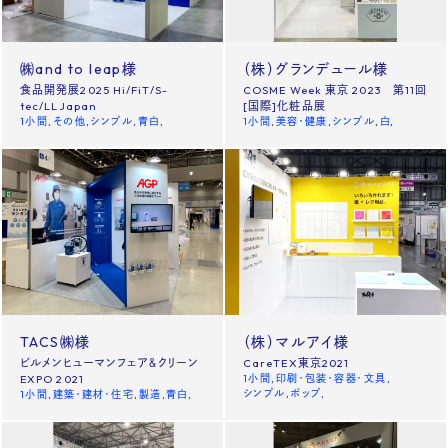
Contact us
㈱and to leap様
（株）グランデュール様
食品開発展2025 Hi/FiT/S-
COSME Week 東京 2023 第11回
News
Site policy
tec/LLJapan
[国際]化粧品展
1小間
その他
シンプル
青白
1小間
美容・健康
シンプル
白
X
Instagram
タックチャンネル【ものづくり】
株式会社タック PR
TACS㈱様
（株）マルアイ様
ビルメンヒューマンフェア＆クリーン
CareTEX東京2021
EXPO 2021
1小間
印刷・包装・容器・文具
シンプル
ポップ
1小間
建築・建材・住宅
製造
青白