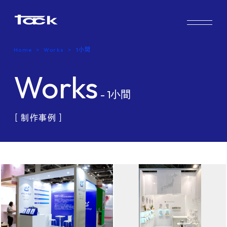
Works
Home
Works
1小間
Case study & Voice
Works
Service
- 1小間
［ 制作事例 ］
Company
FAQ
Blog
Recruit