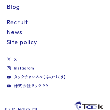
Blog
Recruit
News
Site policy
X
Instagram
タックチャンネル【ものづくり】
株式会社タック PR
IT・情報機器
インテリア・生活雑貨
美容・健康
ファッション
化学・素材
建築・建材・住宅
製造
工業
海洋・航空・交通・物流
環境・エネルギー
医療・介護・福祉
総務・経理・人事
食品
© 2021 Tack.co.,Ltd.
1小間
観光・ホテル・レストラン
カラフル
2小間
かわいい
3小間
シンプル
4小間
印刷・包装・容器・文具
ダイナミック
6小間
8-9小間
ナチュラル