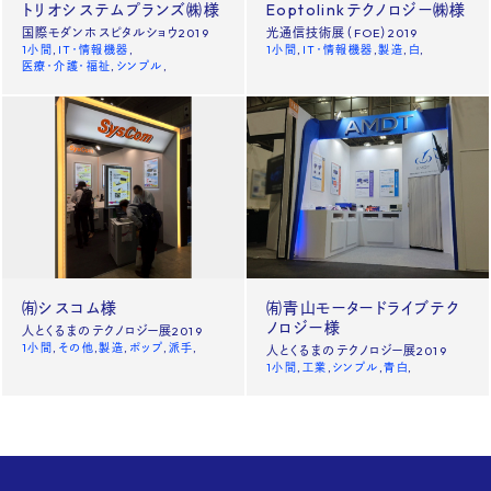
トリオシステムプランズ㈱様
Eoptolinkテクノロジー㈱様
国際モダンホスピタルショウ2019
光通信技術展（FOE）2019
1小間
IT・情報機器
1小間
IT・情報機器
製造
白
医療・介護・福祉
シンプル
㈲シスコム様
㈲青山モータードライブテク
ノロジー様
人とくるまのテクノロジー展2019
1小間
その他
製造
ポップ
派手
人とくるまのテクノロジー展2019
1小間
工業
シンプル
青白