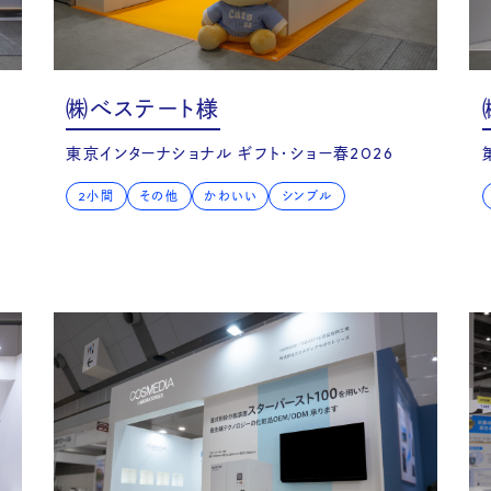
e st
㈱べステート様
東京インターナショナル ギフト・ショー春2026
2小間
その他
かわいい
シンプル
oice