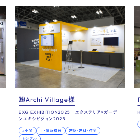
og
㈱Archi Village様
EXG EXHIBITION2025 エクステリア×ガーデ
ンエキシビジョン2025
2小間
IT・情報機器
建築・建材・住宅
シンプル