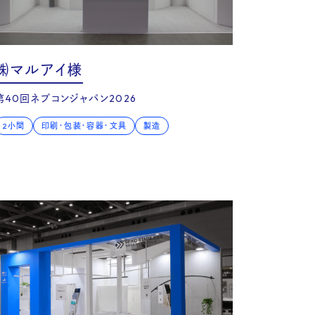
udy
㈱マルアイ様
第40回ネプコンジャパン2026
2小間
印刷・包装・容器・文具
製造