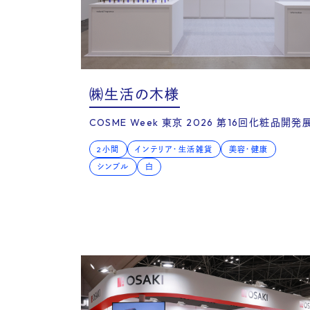
㈱生活の木様
COSME Week 東京 2026 第16回化粧品開発
2小間
インテリア・生活雑貨
美容・健康
Ser
シンプル
白