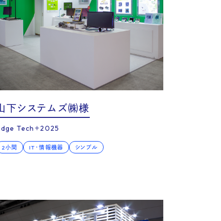
ny
山下システムズ㈱様
Edge Tech＋2025
2小間
IT・情報機器
シンプル