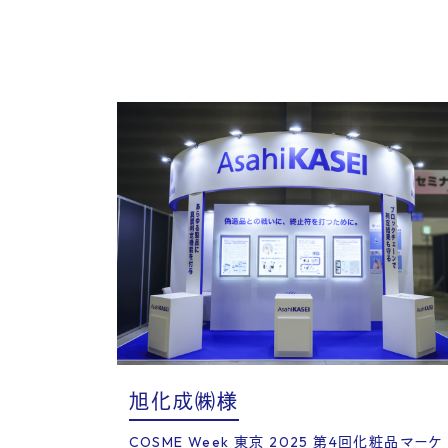
Rec
旭化成㈱様
COSME Week 東京 2025 第4回化粧品マーケ