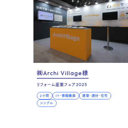
FA
㈱Archi Village様
リフォーム産業フェア2025
2小間
IT・情報機器
建築・建材・住宅
シンプル