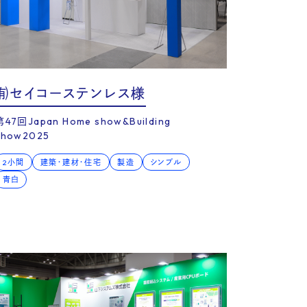
㈲セイコーステンレス様
第47回Japan Home show&Building
show2025
2小間
建築・建材・住宅
製造
シンプル
青白