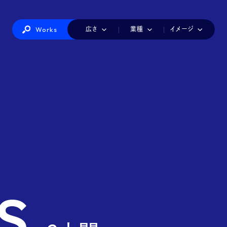
Works
広さ
業種
イメージ
IT・情報機器
カラフル
1小間
かわいい
2小間
インテリア・生活雑貨
3小間
シンプル
4小間
ダイナミック
美容・健康
6小間
ナチュラル
8-9小間
ファッショ
建築・建材・住宅
店舗風
派手
白
製造
赤白
工業
青白
海洋・航空・交通・物流
黒
医療・介護・福祉
総務・経理・人事
食品
観光・ホテル・レ
印刷・包装・容器・文具
玩具・アニメ・ゲーム・キャラクター
s