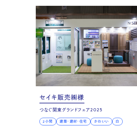
Bl
セイキ販売㈱様
つなぐ関東グランドフェア2025
2小間
建築・建材・住宅
かわいい
白