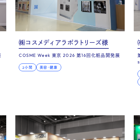
㈱コスメディアラボラトリーズ様
展
COSME Week 東京 2026 第16回化粧品開発展
2小間
美容・健康
vice