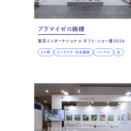
Cas
プラマイゼロ㈱様
東京インターナショナル ギフト・ショー春2026
2小間
インテリア・生活雑貨
シンプル
白
& V