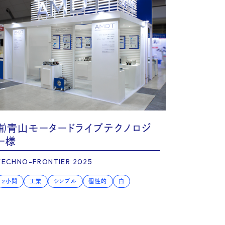
㈲青山モータードライブテクノロジ
ー様
TECHNO-FRONTIER 2025
2小間
工業
シンプル
個性的
白