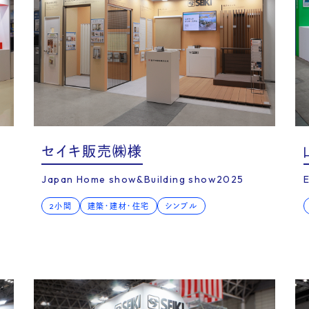
mpa
セイキ販売㈱様
Japan Home show&Building show2025
2小間
建築・建材・住宅
シンプル