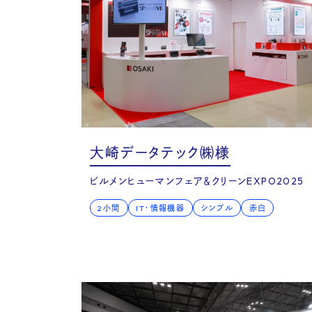
Co
大崎データテック㈱様
ビルメンヒューマンフェア＆クリーンEXPO2025
2小間
IT・情報機器
シンプル
赤白