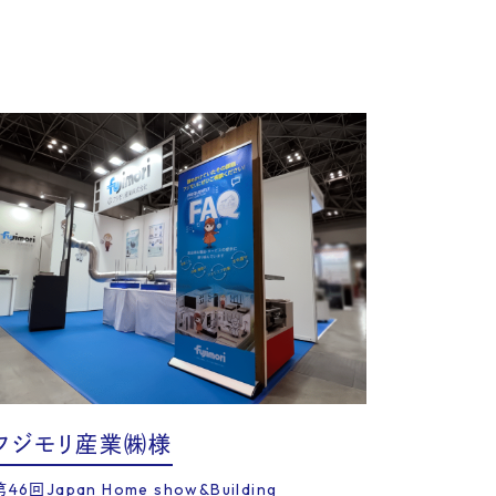
フジモリ産業㈱様
第46回Japan Home show&Building