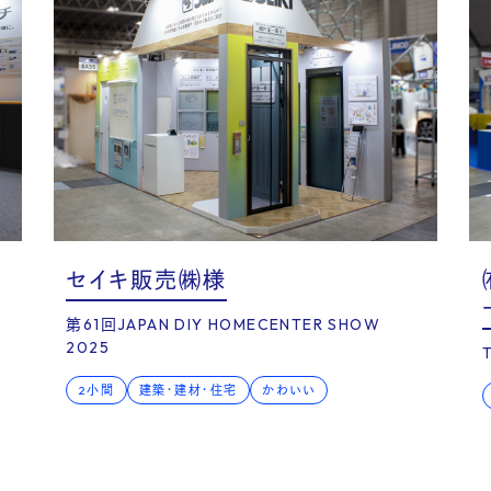
Q
セイキ販売㈱様
第61回JAPAN DIY HOMECENTER SHOW
2025
2小間
建築・建材・住宅
かわいい