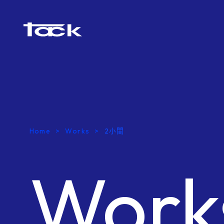
Home
Works
2小間
Work