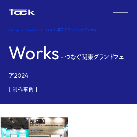
Works
Home
Works
つなぐ関東グランドフェア2024
Case study & Voice
Works
Service
- つなぐ関東グランドフェ
Company
ア2024
FAQ
［ 制作事例 ］
Blog
Recruit
Contact us