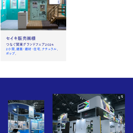
News
Site policy
X
セイキ販売㈱様
Instagram
つなぐ関東グランドフェア2024
2小間
建築・建材・住宅
ナチュラル
タックチャンネル【ものづくり】
ポップ
株式会社タック PR