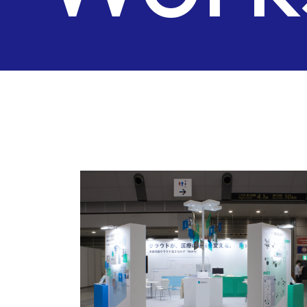
Wor
Case