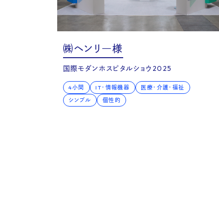
Voic
㈱ヘンリ―様
国際モダンホスピタルショウ2025
4小間
IT・情報機器
医療・介護・福祉
シンプル
個性的
Serv