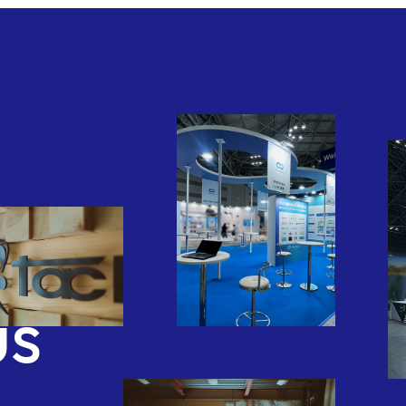
pany
us