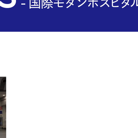
ks
- 国際モダンホスピタル
 stud