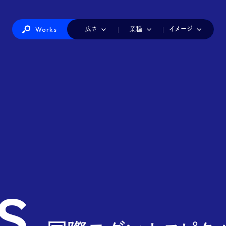
Works
広さ
業種
イメージ
IT・情報機器
カラフル
1小間
かわいい
2小間
インテリア・生活雑貨
3小間
シンプル
4小間
ダイナミック
美容・健康
6小間
ナチュラル
8-9小間
ファッショ
建築・建材・住宅
店舗風
派手
白
製造
赤白
工業
青白
海洋・航空・交通・物流
黒
医療・介護・福祉
総務・経理・人事
食品
観光・ホテル・レ
印刷・包装・容器・文具
玩具・アニメ・ゲーム・キャラクター
s