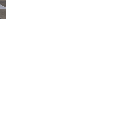
e
ice