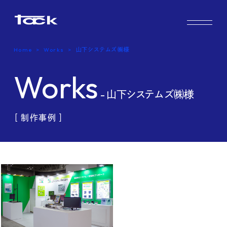
Works
Home
Works
山下システムズ㈱様
Case study & Voice
Works
Service
- 山下システムズ㈱様
Company
［ 制作事例 ］
FAQ
Blog
Recruit
Contact us