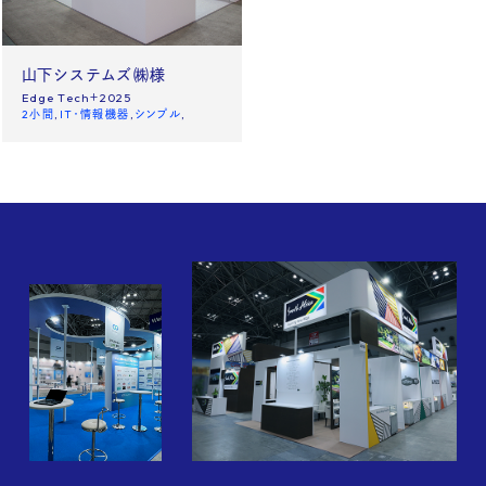
News
Site policy
山下システムズ㈱様
Edge Tech＋2025
X
2小間
IT・情報機器
シンプル
Instagram
タックチャンネル【ものづくり】
株式会社タック PR