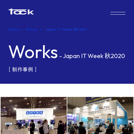
Works
Home
Works
Japan IT Week 秋2020
Case study & Voice
Works
Service
- Japan IT Week 秋2020
Company
［ 制作事例 ］
FAQ
Blog
Recruit
Contact us