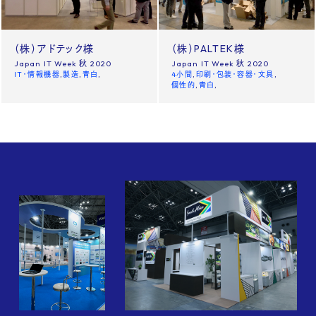
News
Site policy
（株）アドテック様
（株）PALTEK様
Japan IT Week 秋 2020
Japan IT Week 秋 2020
X
IT・情報機器
製造
青白
4小間
印刷・包装・容器・文具
個性的
青白
Instagram
タックチャンネル【ものづくり】
株式会社タック PR