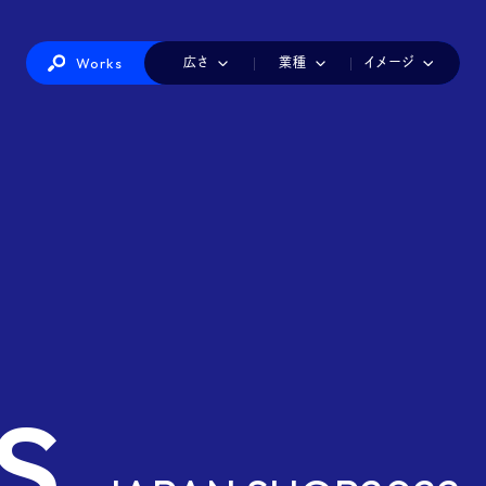
Works
広さ
業種
イメージ
IT・情報機器
カラフル
1小間
かわいい
2小間
インテリア・生活雑貨
3小間
シンプル
4小間
ダイナミック
美容・健康
6小間
ナチュラル
8-9小間
ファッショ
建築・建材・住宅
店舗風
派手
白
製造
赤白
工業
青白
海洋・航空・交通・物流
黒
医療・介護・福祉
総務・経理・人事
食品
観光・ホテル・レ
印刷・包装・容器・文具
玩具・アニメ・ゲーム・キャラクター
s