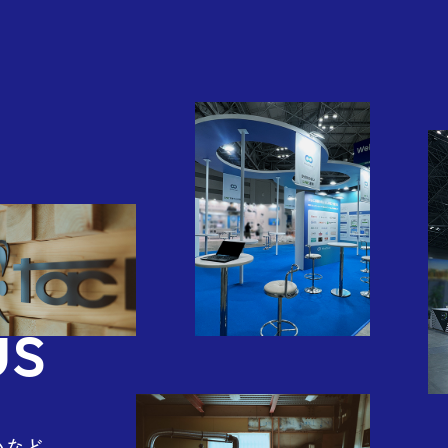
pany
us
いなど