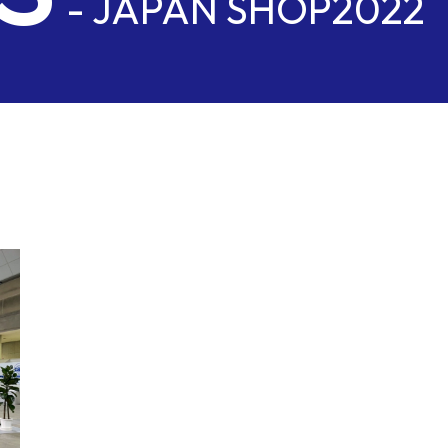
ks
- JAPAN SHOP2022
 stud