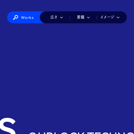
Works
広さ
業種
イメージ
IT・情報機器
カラフル
1小間
かわいい
2小間
インテリア・生活雑貨
3小間
シンプル
4小間
ダイナミック
美容・健康
6小間
ナチュラル
8-9小間
ファッショ
建築・建材・住宅
店舗風
派手
白
製造
赤白
工業
青白
海洋・航空・交通・物流
黒
医療・介護・福祉
総務・経理・人事
食品
観光・ホテル・レ
印刷・包装・容器・文具
玩具・アニメ・ゲーム・キャラクター
s