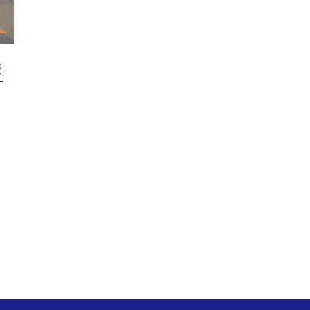
e
様
ice