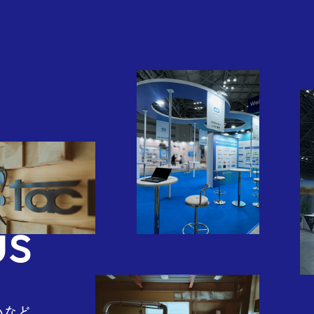
pany
us
いなど