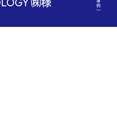
OLOGY ㈱様
y &