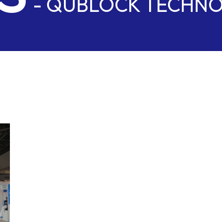
ks
- QUBLOCK TECHN
 stud