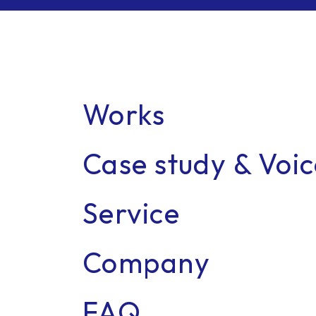
Works
Case study & Voi
Recr
Service
Company
FAQ