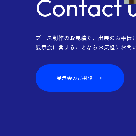
FA
Contact 
ブース制作のお見積り、出展のお手伝
展示会に関することならお気軽にお問
展示会のご相談
Blo