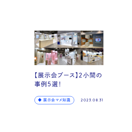
Voic
【展示会ブース】２小間の
事例５選！
Serv
◆ 展示会マメ知識
2023.08.31