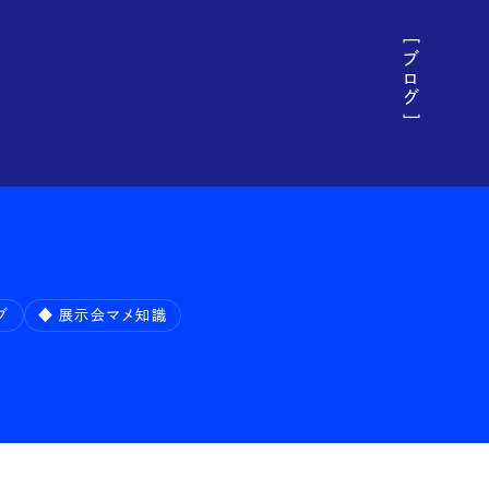
［ ブログ ］
y &
ブ
◆ 展示会マメ知識