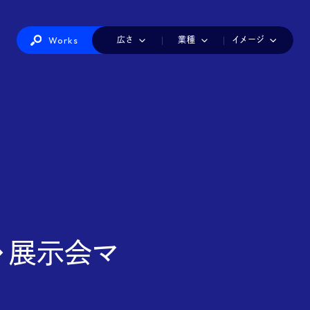
Works
広さ
業種
イメージ
IT・情報機器
カラフル
1小間
かわいい
2小間
インテリア・生活雑貨
3小間
シンプル
4小間
ダイナミック
美容・健康
6小間
ナチュラル
8-9小間
ファッショ
建築・建材・住宅
店舗風
派手
白
製造
赤白
工業
青白
海洋・航空・交通・物流
黒
医療・介護・福祉
総務・経理・人事
食品
観光・ホテル・レ
印刷・包装・容器・文具
玩具・アニメ・ゲーム・キャラクター
◆ 展示会マ