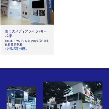
News
Site policy
X
㈱コスメディアラボラトリー
Instagram
ズ様
COSME Week 東京 2026 第16回
タックチャンネル【ものづくり】
化粧品開発展
2小間
美容・健康
株式会社タック PR