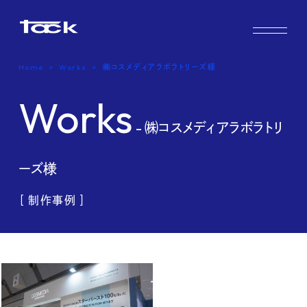
Works
Home
Works
㈱コスメディアラボラトリーズ様
Case study & Voice
Works
Service
- ㈱コスメディアラボラトリ
Company
ーズ様
FAQ
［ 制作事例 ］
Blog
Recruit
Contact us