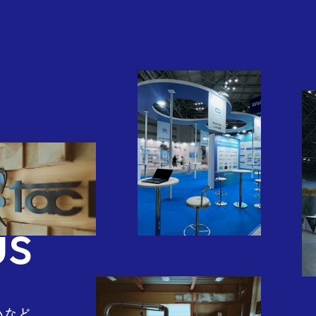
pany
us
いなど