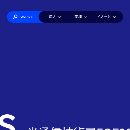
Works
広さ
業種
イメージ
IT・情報機器
カラフル
1小間
かわいい
2小間
インテリア・生活雑貨
3小間
シンプル
4小間
ダイナミック
美容・健康
6小間
ナチュラル
8-9小間
ファッショ
建築・建材・住宅
店舗風
派手
白
製造
赤白
工業
青白
海洋・航空・交通・物流
黒
医療・介護・福祉
総務・経理・人事
食品
観光・ホテル・レ
印刷・包装・容器・文具
玩具・アニメ・ゲーム・キャラクター
s