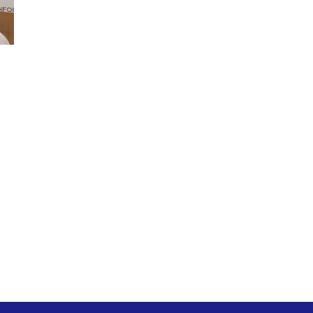
e
ice