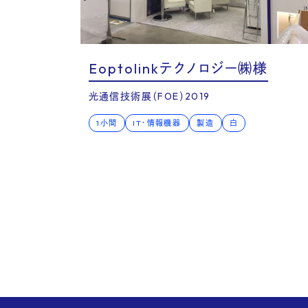
Voic
Eoptolinkテクノロジー㈱様
光通信技術展（FOE）2019
1小間
IT・情報機器
製造
白
Serv