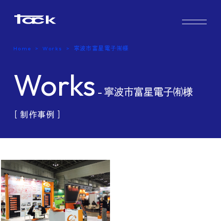
Works
Home
Works
寧波市富星電子㈲様
Case study & Voice
Works
Service
- 寧波市富星電子㈲様
Company
［ 制作事例 ］
FAQ
Blog
Recruit
Contact us