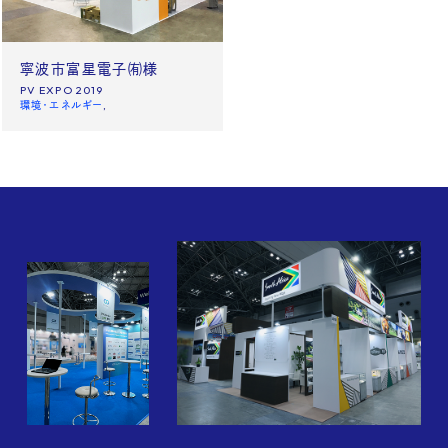
News
Site policy
寧波市富星電子㈲様
PV EXPO 2019
X
環境・エネルギー
Instagram
タックチャンネル【ものづくり】
株式会社タック PR