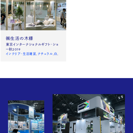
News
Site policy
X
㈱生活の木様
Instagram
東京インターナショナルギフト・ショ
ー秋2019
タックチャンネル【ものづくり】
インテリア・生活雑貨
ナチュラル
白
株式会社タック PR