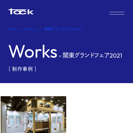
Works
Home
Works
関東グランドフェア2021
Case study & Voice
Works
Service
- 関東グランドフェア2021
Company
［ 制作事例 ］
FAQ
Blog
Recruit
Contact us