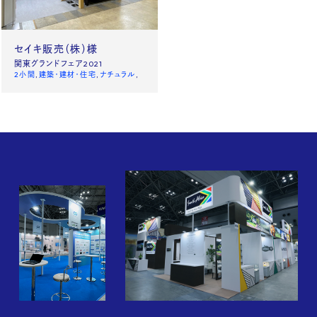
News
Site policy
セイキ販売（株）様
関東グランドフェア2021
X
2小間
建築・建材・住宅
ナチュラル
Instagram
タックチャンネル【ものづくり】
株式会社タック PR