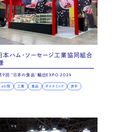
日本ハム・ソーセージ工業協同組合
様
第９回 "日本の食品”輸出EXPO 2024
6小間
工業
食品
ダイナミック
派手