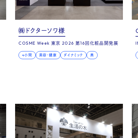
e st
㈱ドクターソワ様
COSME Week 東京 2026 第16回化粧品開発展
4小間
美容・健康
ダイナミック
黒
oice