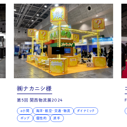
Q
㈱ナカニシ様
第5回 関西物流展2024
6小間
海洋・航空・交通・物流
ダイナミック
ポップ
個性的
派手