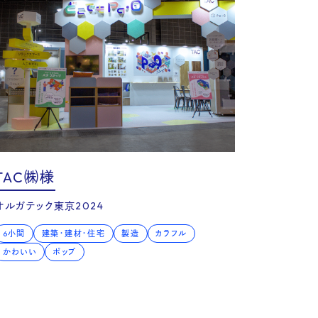
ny
TAC㈱様
オルガテック東京2024
6小間
建築・建材・住宅
製造
カラフル
かわいい
ポップ