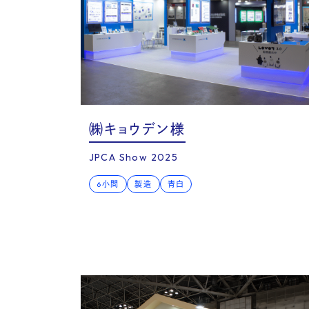
㈱キョウデン様
JPCA Show 2025
Ser
6小間
製造
青白