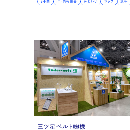
6小間
IT・情報機器
かわいい
ポップ
派手
Rec
三ツ星ベルト㈱様