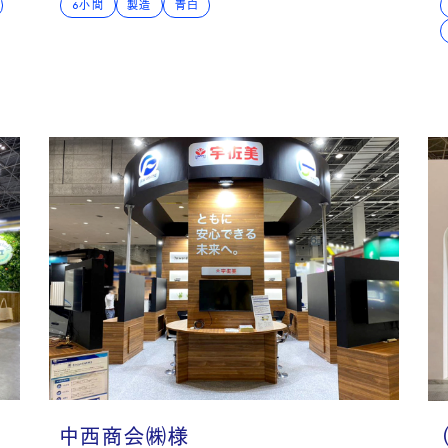
6小間
製造
青白
ruit
中西商会㈱様