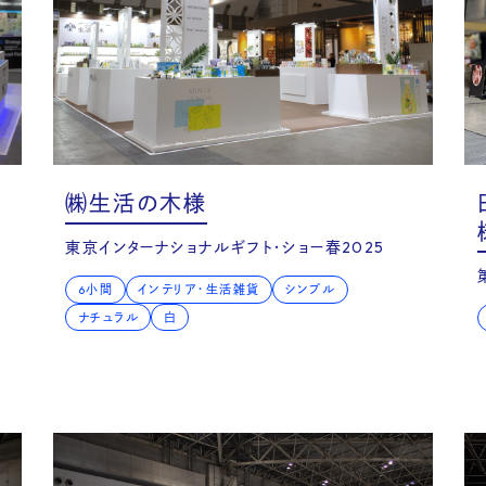
㈱生活の木様
東京インターナショナルギフト・ショー春2025
vice
6小間
インテリア・生活雑貨
シンプル
ナチュラル
白