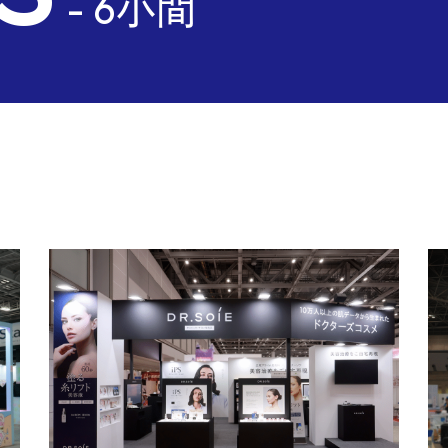
- 6小間
rks