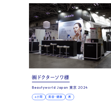
FA
㈱ドクターソワ様
Beautyworld Japan 東京 2024
6小間
美容・健康
黒