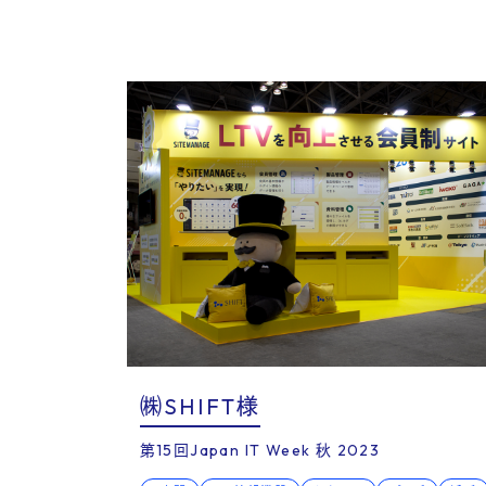
Bl
㈱SHIFT様
第15回Japan IT Week 秋 2023