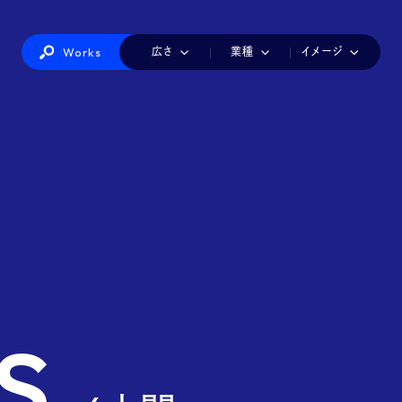
Works
広さ
業種
イメージ
IT・情報機器
カラフル
1小間
かわいい
2小間
インテリア・生活雑貨
3小間
シンプル
4小間
ダイナミック
美容・健康
6小間
ナチュラル
8-9小間
ファッショ
建築・建材・住宅
店舗風
派手
白
製造
赤白
工業
青白
海洋・航空・交通・物流
黒
医療・介護・福祉
総務・経理・人事
食品
観光・ホテル・レ
印刷・包装・容器・文具
玩具・アニメ・ゲーム・キャラクター
s