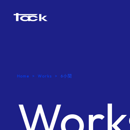
Home
Works
6小間
Work