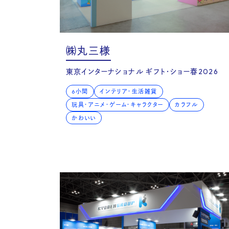
Cas
㈱丸三様
東京インターナショナル ギフト・ショー春2026
6小間
インテリア・生活雑貨
玩具・アニメ・ゲーム・キャラクター
カラフル
かわいい
& V