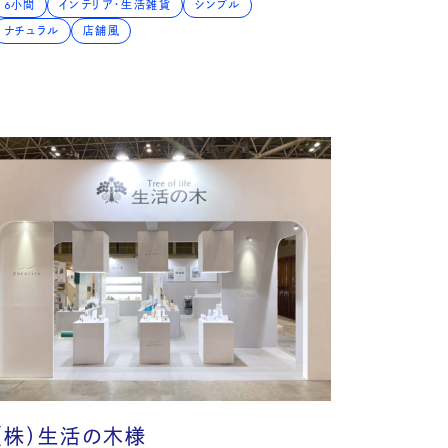
6小間
インテリア・生活雑貨
シンプル
ナチュラル
店舗風
（株）生活の木様